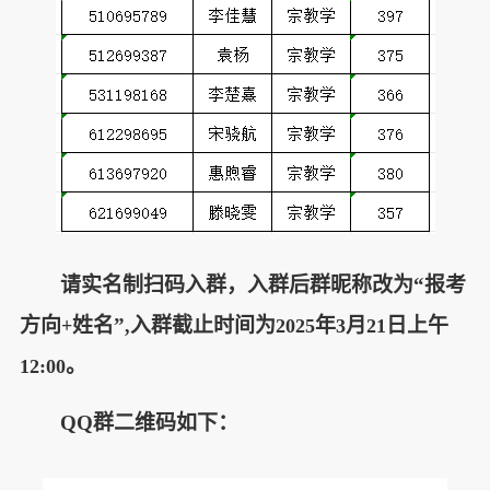
请实名制扫码入群，入群后群昵称改为“报考
方向
姓名”
入群截止时间为
年
月
日上午
+
,
2025
3
21
。
12:00
QQ
群二维码如下：