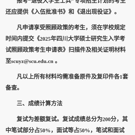
报考“退役大学生士兵”专项招生计划的考生
还应提供《入伍批准书》和《退出现役证》。
凡申请享受照顾政策的考生，须在学校规定
时间内提交《
年四川大学硕士研究生入学考
2025
试照顾政策考生申请表》扫描件及相关证明材料
至
。
scuyz@scu.edu.cn
凡以上所有材料均需准备原件及复印件各
套
1
备查。
三、成绩计算方法
复试为差额复试。复试成绩总分为
分，其
200
中笔试部分占
，面试等占
，笔试和面试
50%
50%