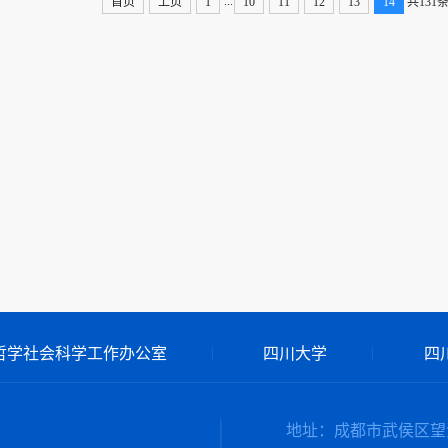
...
首页
上页
1
10
11
12
13
14
共131
哲学社会科学工作办公室
四川大学
四
地址：成都市武侯区望