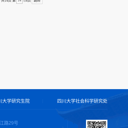
条
共14页
第
/14页
跳转
川大学研究生院
四川大学社会科学研究处
江路29号