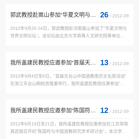
隆山上真观铁竹道人施道渊与江南道教”学术...

26
郭武教授赴嵩山参加“华夏文明与世界文明论坛”
/ 2012-09
2012年9月20-24日，郭武教授赴河南嵩山参加了“华夏文明与
世界文明论坛”。该论坛由北京大学高等人文研究院等单位主
办，讨论主题为“从轴心文明到对话文明”。来自中国内地与港
澳台地区高等学校、科研机构以及欧洲、...

13
我所盖建民教授应邀参加“首届天台山中国道教南宗文化周活动”
/ 2012-09
2012年9月4日至6日，“首届天台山中国道教南宗文化周活动”
在浙江天台山桐柏宫隆重举行，我所盖建民教授应邀参加“天
台论道，主庭悟真”论道会，盖建民教授作为五位主讲嘉宾之
一，就道教南宗研究的现状、南宗文化的历...

12
我所盖建民教授应邀参加“陈国符与中国道教研究学术研讨会”
/ 2012-09
2012年8月19日至21日，我所盖建民教授应邀参加在江苏常熟
真武观召开的“陈国符与中国道教研究学术研讨会”，本次学术
会议由中国社会科学院世界宗教研究所、中国道教协会道教文