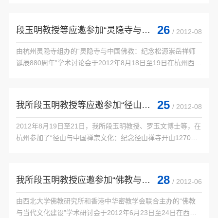
化研究所主办，江苏省道教协会、苏州市道...

26
段玉明教授等应邀参加“灵隐寺与中国佛教：纪念松源崇岳禅师诞辰880周年”学术讨论...
/ 2012-08
由杭州灵隐寺组办的“灵隐寺与中国佛教：纪念松源崇岳禅师
诞辰880周年”学术讨论会于2012年8月18日至19日在杭州西湖
之滨的浙江宾馆隆重举行。来自国内外著名大专院校、科研机
构并名寺古刹的一百多位专家、学者和法师...

25
我所段玉明教授等应邀参加“径山与中国禅宗文化”国际学术研讨会
/ 2012-08
2012年8月19日至21日，我所段玉明教授、罗玉文博士等，在
杭州参加了“径山与中国禅宗文化：纪念径山禅寺开山1270周
年”国际学术研讨会。

 径山位于杭州市余杭区，是我国著名的佛教名山之一，其径山
万寿禅寺在南宋时，...

28
我所段玉明教授应邀参加“佛教与当代文化建设”学术讨论会
/ 2012-06
由西北大学佛教研究所和香港中华密教学会联合主办的“佛教
与当代文化建设”学术研讨会于2012年6月23日至24日在西北