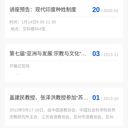
 主办：南亚研究所、俗文化研究所、宗教研究所

20
讲座预告：现代印度种姓制度
/ 2016-01
时间：1月14日9:30-11:30

 地点：文科楼454室

 讲座题目：现代印度种姓制度

 主讲人：（印度）新那烂陀佛教大学佛教研究所所长库玛尔
（Arun Kumar Yadav）博士

03
第七届“亚洲与发展:宗教与文化”国际学术研讨会暨“当代道教研究学术前沿论坛”隆...
/ 2013-11
 主办：南亚研究所、俗文化研究所、宗教研究所

开幕式现场

 2013年11月27-28日，由四川大学道教与宗教文化研究所、
国家"985工程"四川大学宗教•哲学与社会研究创新基地、韩国
江南大学仁山东方文化研究所、韩国道教学会、神明文化研究
01
盖建民教授、张泽洪教授参加“苏州穹隆山上真观铁竹道人施道渊与江南道教”学术研讨会
/ 2013-10
所...

2013年9月17-18日，由中国道教协会、中国社会科学院世界
宗教研究所主办、江苏省道教协会、苏州市道教协会、苏州市
吴中区道教协会、苏州市吴中区穹窿山上真观承办的“苏州穹