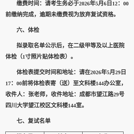
缴费时间：请考生务必于
年
月
日
：
2026
5
6
12
00
前缴纳完成，逾期未缴费视为放弃复试资格。
六、体检
拟录取名单公示后，在二级甲等及以上医院
体检（
寸照片贴体检表）。
1
体检表提交时间和地址：请在
年
月
日
2026
5
29
：
前将体检表寄（送）至文科楼
办公室，
17
00
144
收件人：张老师，收件地址：成都市望江路
号
29
四川大学望江校区文科楼
室。
144
七、复试名单