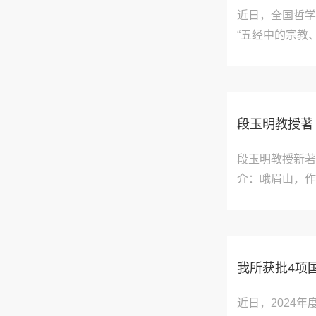
近日，全国哲学
“五经中的宗教、
次共验收498
29%

段玉明教授著
段玉明教授新著
介：峨眉山，作
道场联系起来。
教、佛教，乃至
我所获批4项
近日，2024