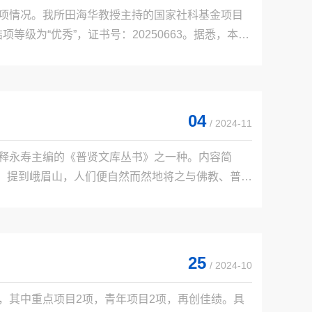
结项情况。我所田海华教授主持的国家社科基金项目
项等级为“优秀”，证书号：20250663。据悉，本批
为10%；146项获评“良好”等级，结项良好率约为
04
/ 2024-11
为释永寿主编的《普贤文库丛书》之一种。内容简
大。提到峨眉山，人们便自然而然地将之与佛教、普贤
究成果，虽然多方面、多维度地考察了峨眉山与道
25
/ 2024-10
项，其中重点项目2项，青年项目2项，再创佳绩。具