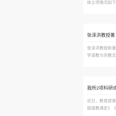
体立项情况如下：
道教美学的建构与
明代道教丛书的编
张泽洪教授著
张泽洪教授新著
学道教与宗教文
编共十四章。上
南民族宗教研究
我所2项科研
近日，教育部第
国道教通史》《
奖）卿希泰、詹