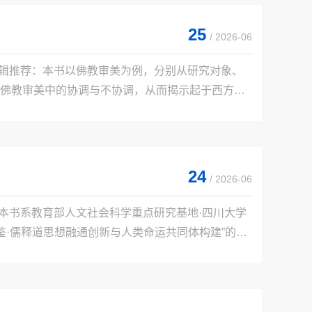
25
/ 2026-06
编辑推荐：本书以佛教审美为例，分别从研究对象、
佛教审美中的协调与不协调，从而揭示起于西方的
以期在承继西方美学学科体系的同时调整、丰富东
24
/ 2026-06
。本书系教育部人文社会科学重点研究基地·四川大学
鉴·儒释道思想融通创新与人类命运共同体构建”的专
国道教美学通史研究”阶段性成果。本书尝试立基宗教