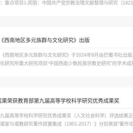
重点项目1.闵丽：中国共产党宗教治理文献整理与研究（1921-20
阐释研究，批准号24AZJ005青年项目1.张晓雷：中古道教太玄
纂、刊刻与流通研究，批准号24CZJ02

《西南地区多元族群与文化研究》出版
《西南地区多元族群与文化研究》于2024年9月由巴蜀书社出
化研究所重大研究项目“中国西南少数民族宗教史研究”的学术成果
编为中国西南少数民族宗教综论，中编为中国西南少数民族宗教
长期以来囿于单一民族叙事的局限，而以中国...

成果荣获教育部第九届高等学校科学研究优秀成果奖
九届高等学校科学研究优秀成果奖（人文社会科学）评选结果正式
道家与道教研究著作提要集成（1901-2017）》分别荣获“著
石窗 主编人民出版社，2019年《中国道教通史》是在道教学