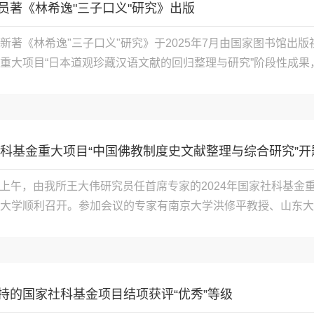
员著《林希逸"三子口义"研究》出版
新著《林希逸"三子口义"研究》于2025年7月由国家图书馆出版
重大项目“日本道观珍藏汉语文献的回归整理与研究”阶段性成果
作。林希逸（1193—1271），南宋理学家，字肃翁，号鬳斋
即老子、庄子、列子。作者以文献考据为...

社科基金重大项目“中国佛教制度史文献整理与综合研究”开题
12日上午，由我所王大伟研究员任首席专家的2024年国家社科基
大学顺利召开。参加会议的专家有南京大学洪修平教授、山东大
社会科学院李建欣研究员、北京大学王颂教授、清华大学圣凯教
四川大学社科处查庆副处长主持。四川大学校务...

持的国家社科基金项目结项获评“优秀”等级