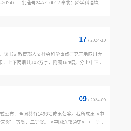
24），批准号24AZJ0012.李裴：跨学科语境下
部道经整理与研究，批准号24CZJ0212.刘雪涛：
17
/ 2024-10
版。该书是教育部人文社会科学重点研究基地四川大
，上下两册共102万字，附图184幅，分上中下三
分论，下编为藏族苯教的专题研究。该书突破了西
09
/ 2024-09
公布，全国共有1496项成果获奖。我所成果《中
作论文奖”一等奖、二等奖。《中国道教通史》（一等
泰斗卿希泰先生的带领下，经过几代学人勠力攻关，集