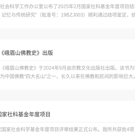
社会科学工作办公室公布了2025年2月国家社科基金年度项目
记忆与传统研究”（批准号：19BZJ003）顺利通过结项鉴定，结
个项目，经同行专家鉴定，其中54项获评“优秀”等级，结项优秀率约
《峨眉山佛教史》出版
《峨眉山佛教史》于2024年9月由宗教文化出版社出版。该书
为中国佛教“四大名山”之一，长久以来在佛教和民间的影响巨
关于峨眉山的研究起步很早，研究成果亦较丰富。综观已有的研
诗文、音乐、武术、香会、慈善、志书等，但...

国家社科基金年度项目
年度国家社会科学基金年度项目评审结果正式公布。我所共获批4