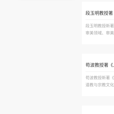
段玉明教授著
段玉明教授新著
审美领域、审美
美学学科体系在
方审美研究的认
苟波教授著《
苟波教授新著《
道教与宗教文化
项研究成果（项
学、美学、人类