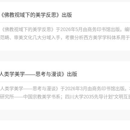
《佛教视域下的美学反思》出版
《佛教视域下的美学反思》于2026年5月由商务印书馆出版。
范畴、审美文化几大分域入手，考察分析西方美学学科体系用于
东方审美传统，尤其是东方宗教审美传统中的应用度与乏力性，
知框架，使其更切东方审美传统的实际情形。内...

人类学美学——思考与漫谈》出版
人类学美学——思考与漫谈》于2026年3月由商务印书馆出版
研究所——中国宗教美学书系；四川大学2035先导计划“文明互
目号：2035xd-03）、四川大学人文社科“双高”培育计划“中
学三个学科的源流与关系，厘清人类学...
