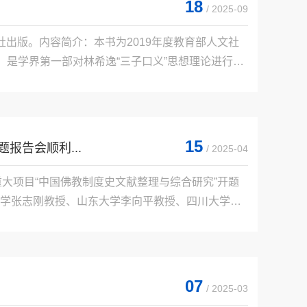
18
/ 2025-09
社出版。内容简介：本书为2019年度教育部人文社
，是学界第一部对林希逸“三子口义”思想理论进行整
，又号竹溪、献机，福清苏田人。端平二年进士，官终
15
报告会顺利...
/ 2025-04
金重大项目“中国佛教制度史文献整理与综合研究”开题
学张志刚教授、山东大学李向平教授、四川大学段
授、浙江大学冯国栋教授、浙江大学孙英刚教授
07
/ 2025-03