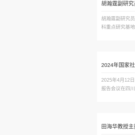
胡瀚霆副研究
胡瀚霆副研究员
科重点研究基地
体研究的学术著
中书舍人。三子
2024年国家
2025年4月
报告会议在四川
玉明教授、中国
等。此次会议由
田海华教授主