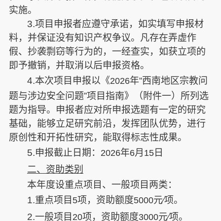
实施。
3.
项目申报者应遵守承诺，如实填写申报材
料，并保证没有知识产权争议。凡存在弄虚作
假、抄袭剽窃等行为的，一经查实，如获立项的
即予撤销，并取消以后申报资格。
4.
本次项目申报以《
年“西南地区宗教问
2026
题与涉边安全问题”项目指南》（附件一）所列选
题为指导。申报者应对所申报选题有一定的研究
基础，能够立足研究前沿，发挥团队优势，进行
原创性和开拓性研究，能取得标志性成果。
5.
申报截止日期：
年
月
日
2026
6
15
二、资助类别
本年度设重点项目、一般项目两类：
1.
重点项目
项，资助额度
元∕项。
5
5000
2.
一般项目
项，资助额度
元∕项。
20
3000