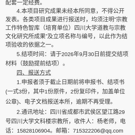
配套一定经费。
4.
本项目研究成果未经本所同意，不得公开
发表。各类项目成果进行报送时，均须注明“宗教
工作特色智库（培育单位）四川大学道教与宗教
文化研究所成果”及立项名称与编号，以此作为结
项验收的依据之一。
5.
结项时间：请于
年
月
日前提交结项
2026
9
30
材料（鼓励提前结项）。
四、报送方式
1.
申报者须于截止日期前将申报书、结项书
一式
份，其中
份原件，
份复印件，加盖单位
(
3
1
2
公章
、电子文档报送本所，逾期不再受理。
)
2.
通讯地址：四川省成都市武侯区望江路
29
号四川大学文科楼宗教所，收件人：杨老师，电
话：
。邮箱：
15828106904
715322206@qq.com