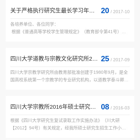
 （1）硕士阶段英语考核成绩优良；

20
关于严格执行研究生最长学习年限的通知
/ 2017-10
 （2）在母语为英...

各培养单位、各位同学：

 根据《普通高等学校学生管理规定》（教育部令第41号）文
件精神，我校修订并通过了新的《四川大学研究生学籍管理规
定（修订）》（川大研【2017】66号），于2017年9月1日起
施行。

25
四川大学道教与宗教文化研究所2018年接收推荐免试攻读硕士学位研究生章程
/ 2017-09
 《四川大学...

四川大学宗教学研究所由教育部批准创建于1980年9月，是全
国高校系统第一个宗教学的专业研究机构，以道教学泰斗卿希
泰先生为首任所长。1982年成为我国高校第一个宗教学专业硕
士学位授权点；1990年成为我国高校第一个宗...

08
四川大学宗教所2016年硕士研究生招生复试通知
/ 2016-03
根据《四川大学研究生复试录取工作实施办法》（川大研
【2012】94号）有关规定，经我所硕士研究生招生工作小组
研究，2016年我所硕士研究生招生复试安排如下：一、复试时