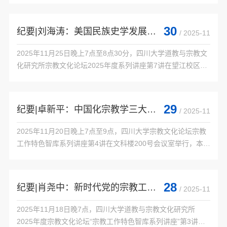
华民族共同体意识研究院教授才让主讲，主题为“藏传佛教中
的关帝信仰——以土观所著相关仪轨为中心”。主持人张泽洪
30
纪要|刘海涛：美国民族史学发展中的困境及启示
/ 2025-11
教授，我所博士、硕士研究生及线上学者踊跃听讲。才让教授
说关羽是中国历史与文化中极具影响力的人物，其形象从历史
2025年11月25日晚上7点至8点30分，四川大学道教与宗教文
武将逐步升华为跨宗教、...

化研究所宗教文化论坛2025年度系列讲座第7讲在望江校区文
科楼162会议室举行。论坛由中国社会科学院民族学与人类学
研究所研究员刘海涛教授主讲，主题为“美国民族史学发展中
的困境及启示”。张泽洪教授、何正金副教授以及我所硕、博
29
纪要|卓新平：中国化宗教学三大体系建设
/ 2025-11
士研究生及线上学者参加讲座。刘海涛教授从国际比较视野出
发，梳理了美国民族史学的学科特质、学术贡献以及现实困
2025年11月20日晚上7点至9点，四川大学宗教文化论坛宗教
境，并以此为契机，进一步...

工作特色智库系列讲座第4讲在文科楼200号会议室举行，本场
讲座主题为“中国化宗教学三大体系建设”。中国社会科学院世
界宗教研究所研究员卓新平老师主讲，四川大学道教与宗教文
化研究所研究员李裴老师主持。出席讲座的还有我所田海华教
28
纪要|肖尧中：新时代党的宗教工作理论与方针政策
/ 2025-11
授与胡瀚霆副教授，外国语学院的刘瑞云教授，文新学院的完
德加教授以及成都大学的梁栋老师。讲座现场学术气氛热烈。
2025年11月18日晚7点，四川大学道教与宗教文化研究所
讲座伊始，卓老师便...

2025年度宗教文化论坛“宗教工作特色智库系列讲座”第3讲在