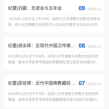
09
纪要|刘震：无遮会与五年会
/ 2025-12
 2025年11月20日上午10时，由四川大学道教与宗教文化研究
所、四川大学佛教文化研究中心主办的宗教文化论坛2025年系
列讲座第5讲在望江校区文科楼158室举行。本次讲座由大理大
学民族文化研究院刘震研究员主讲，题为《无遮会与五年
会》。四川大学道教与宗教文化研究所哈磊教授主持本次讲
08
纪要|胡永辉：近现代中国汉传佛教的组织建设
/ 2025-12
座，藏学研究中心熊文彬教授及南亚所、文新学院、哲学系和
本所的师生参加了本次讲座。讲座旨在重新诠释“无遮会”的源
2025年12月1日下午4时，应四川大学道教与宗教文化研究所
流与性质，重点澄清学界长...

邀请，南京大学哲学学院胡永辉教授在望江校区文科楼200会
议室作了题为“近现代中国汉传佛教的组织建设”的学术讲座。
本次讲座是“佛教思想与社会”系列讲座第23讲，由四川大学道
教与宗教文化研究所王大伟研究员主持，西北大学哲学学院王
07
纪要|邵佳德：近代中国佛教藏经刊刻的社会网络及其影响
/ 2025-12
雪梅教授担任评议人。参加讲座的还有李翎、吴华老师，以及
本所的硕、博士研究生。现场学术氛围浓厚，交流活跃。胡老
2025年12月1日下午3时，应四川大学道教与宗教文化研究所
师的讲座围绕两个核...

邀请，南京大学哲学学院邵佳德副教授在望江校区文科楼200
会议室作了题为“近代中国佛教藏经刊刻的社会网络及其影响