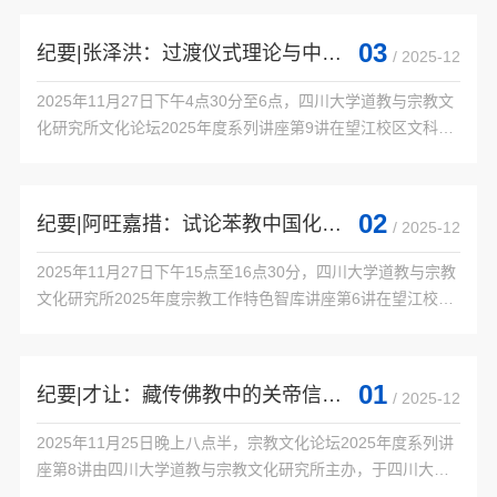
——以常州天宁寺为中心”的学术讲座。此次讲座为“佛教思想
与社会”系列讲座第22讲，由四川大学道教与宗教文化研究所
03
纪要|张泽洪：过渡仪式理论与中国田野实践
/ 2025-12
王大伟研究员主持，西北大学哲学学院王雪梅教授担任评议
人。参加讲座的还有李翎、吴华老师，以及本所的硕、博士研
2025年11月27日下午4点30分至6点，四川大学道教与宗教文
究生。讲座现场学术气氛...

化研究所文化论坛2025年度系列讲座第9讲在望江校区文科楼
158会议室举行。论坛由四川大学大学张泽洪教授主讲“过渡仪
式理论与中国田野实践”。阿旺嘉措教授、廖玲副教授、何正
金副教授、吴华副教授以及我所博士、硕士研究生及线上学者
02
纪要|阿旺嘉措：试论苯教中国化的三个维度
/ 2025-12
参加讲座。讲座伊始，张泽洪教授指出，民族学、人类学以文
化研究为核心，旨在通过探究人类、社会与文化的关系，以及
2025年11月27日下午15点至16点30分，四川大学道教与宗教
人类与自然的互动，理...

文化研究所2025年度宗教工作特色智库讲座第6讲在望江校区
文科楼158会议室举行。论坛由青藏高原人文环境研究院副院
长阿旺嘉措教授主讲，主题为“试论苯教中国化的三个维度”。
张泽洪教授、廖玲副教授、何正金副教授以及我所硕、博士研
01
纪要|才让：藏传佛教中的关帝信仰——以土观所著相关仪轨为中心
/ 2025-12
究生及线上学者参加讲座。讲座伊始，阿旺嘉措教授首先阐述
了苯教中国化的问题背景。他指出，党的十八大以来，中央明
2025年11月25日晚上八点半，宗教文化论坛2025年度系列讲
确提出坚持我国宗教中...

座第8讲由四川大学道教与宗教文化研究所主办，于四川大学
望江校区文科楼162会议室举行。讲座由西北民族大学铸牢中