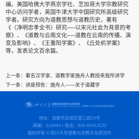
编
。
美国哈佛大学燕京学社、芝加哥大学宗教研究
中心访问学者，英国牛津大学中国研究所高级研究
学者
。
研究方向为
道教
思想与
道教
历史
，著有
《〈净明忠孝全书〉研究──以宋元社会为背景的考
察》、
《道教与云南文化──道教在云南的传播、演
变及影响》、
《王重阳学案》
、《丘处机学案》
等
，发表论文百余篇。
上一条：
著名汉学家、道教学家施舟人教授来我所讲学
下一条：
讲座预告：施舟人——关于道藏学
地址：成都市武侯区望江路29号
邮编：610064 I 电话：028-85412533
版权所有 © 四川大学道教与宗教文化研究所