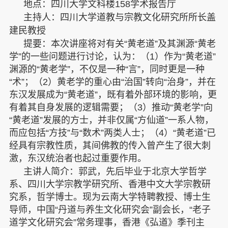
地点：四川大学文科楼158学术报告厅
主持人：四川大学道教与宗教文化研究所所长盖
建民教授
提要：
本次讲座将对有关
“黄老道”及其渊源“黄老
学”的一些问题进行讨论，认为：（1）作为“
黄老道”
渊源的“黄老学”，不仅是一种“言”，同时更是一种
“术”；
（2）
黄老学的重心由
“治国”转向“治身”，并在
东汉发展成
为“黄老道”，既有着外部环境的影响，更
有着其自身发展的逻辑需要；
（3）推动“黄老学”向
“黄老道”发展的方士，并非仅属“方仙道”一系人物，
而应包括
“方技”与“数术”两类人士
；
（4）“黄老道”已
经具有宗教性质，其间佛教的传入曾产生了很大刺
激，东汉统治者也起过重要作用。
主讲人简介
：
郭武，
先后
毕业于北京大学
哲学
系
、
四川大学
宗教学研究所
、
香港中文大学
宗教研
究系
，
哲学
博士。
现为云南大学
特聘教授、博士生
导师，中国
“
丹道与养生文化研究会
”
副会长，
“
老子
道学文化研究会
”
常务理事，香港《弘道》季刊主