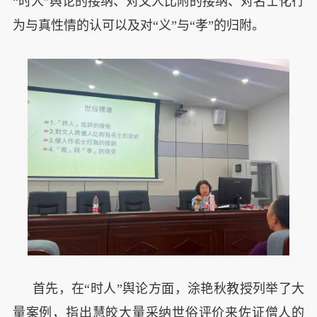
“时人”舆论的接纳、对文人比附的接纳、对名士化行
为与真性情的认可以及对“义”与“孝”的归附。
首先，在“时人”舆论方面，涂艳秋教授列举了大
量案例，指出慧皎大量采纳世俗评价来佐证僧人的