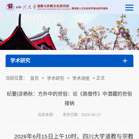
学术研究
当前位置：
>
>
> 正文
首页
学术研究
学术讲座
纪要|涂艳秋：方外中的世俗：论《高僧传》中潜藏的世俗
接纳
信息来源：
发布日期：2026-06-27
2026
年
6
月
15
日上午
10
时，四川大学道教与宗教