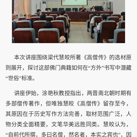
本次讲座围绕梁代慧皎所著《高僧传》的选材原
则展开，探讨这部佛门典籍如何在“方外”书写中潜藏
“世俗”标准。
讲座伊始，涂艳秋教授指出，两晋南北朝时期有
多部僧传著作，但唯独慧皎《高僧传》留存至今，
其原因在于历史写作方法完善，取材范围广泛，人
物分类全面精要，文笔华美远胜同类。慧皎认为，
“自前代所撰，多曰名僧，然名者，本实之宾也”，因