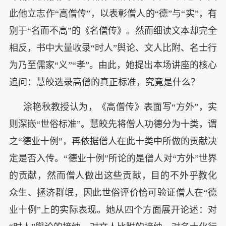
此他立志作“高僧传”，以表彰僧人的“德”与“实”，有
别于“名而不高”的《名僧传》。然而细读文本却完全
相反，书中大量收录“时人”舆论、文人比附、名士行
为乃至儒家“义”“孝”。由此，她提出本场讲座的核心
追问：慧皎选录高僧的真正标准，究竟是什么？
涂艳秋教授认为，《高僧传》表面写“方外”，实
则深嵌“世俗标准”。慧皎先将僧人功德分为十类，谓
之“德业十例”，再依据僧人在此十类中所做的贡献决
定是否入传。“德业十例”所论的是僧人对“方外”世界
的贡献，然而僧人做出这些贡献，目的不外乎教化
众生、拯济群氓，因此世俗评价恰可验证僧人在“德
业十例”上的实际表现。她从四个方面展开论述：对