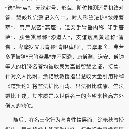
“德”与“实”。无论封号、形貌、阶位推测还是机锋对
答，慧皎均完整记入传中。时人称竺法护“敦煌菩
萨”、帛尸梨密“高座”，道安手臂垂肉称“印手菩
萨”、肤色黛黑称“漆道人”，支谦瘦黑黄瞳称“智
囊”，卑摩罗叉眼青称“青眼律师”，昙摩耶舍、弗若
多罗被猜“已阶圣果”亦不回避，康僧渊、道安、僧钟
等人的机锋名答均被收录为高僧智慧之证。接着，
针对文人比附，涂艳秋教授指出慧皎大量引用孙绰
《道贤论》将竺法护比山涛、帛法祖比嵇康、竺法
乘比王戎，其本质是以世俗名士的声望来抬高方外
僧人的地位。
随后，在名士化行为与真性情层面，涂艳秋教授