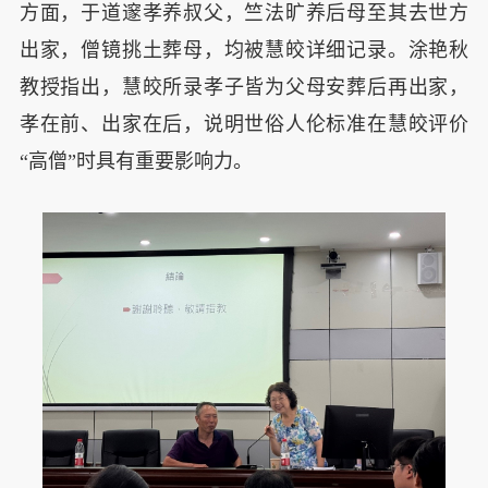
方面，于道邃孝养叔父，竺法旷养后母至其去世方
出家，僧镜挑土葬母，均被慧皎详细记录。涂艳秋
教授指出，慧皎所录孝子皆为父母安葬后再出家，
孝在前、出家在后，说明世俗人伦标准在慧皎评价
“高僧”时具有重要影响力。