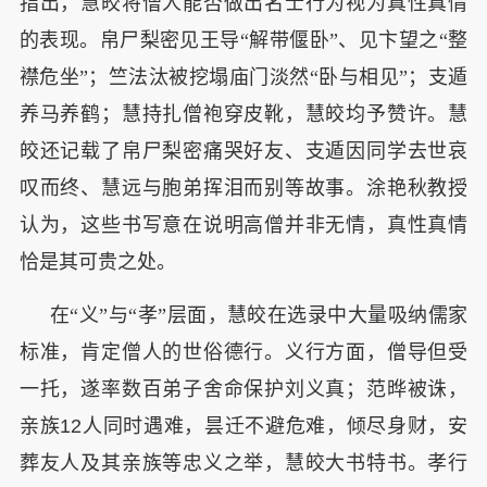
指出，慧皎将僧人能否做出名士行为视为真性真情
的表现。帛尸梨密见王导“解带偃卧”、见卞望之“整
襟危坐”；竺法汰被挖塌庙门淡然“卧与相见”；支遁
养马养鹤；慧持扎僧袍穿皮靴，慧皎均予赞许。慧
皎还记载了帛尸梨密痛哭好友、支遁因同学去世哀
叹而终、慧远与胞弟挥泪而别等故事。涂艳秋教授
认为，这些书写意在说明高僧并非无情，真性真情
恰是其可贵之处。
在“义”与“孝”层面，慧皎在选录中大量吸纳儒家
标准，肯定僧人的世俗德行。义行方面，僧导但受
一托，遂率数百弟子舍命保护刘义真；范晔被诛，
亲族
12
人同时遇难，昙迁不避危难，倾尽身财，安
葬友人及其亲族等忠义之举，慧皎大书特书。孝行