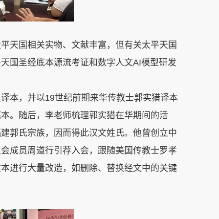
太平天国相关实物、文献丰富，但有关太平天国
平天国圣经底本源流考证和数字人文
AI
模型研发
汉译本，并以
19
世纪前期来华传教士郭实猎译本
底本。随后，李老师梳理郭实猎在华期间的活
福建郭氏宗族，因而得此汉文姓氏。他曾创立中
汉会成员周道行引荐入会，跟随美国传教士罗孝
文本进行大量改造，如删除、替换经文中的关键