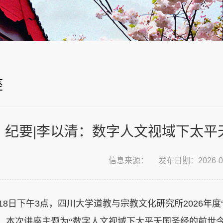
座
纪要|李以清：数字人文视域下太平
信息来源：
发布日期：2026-06
18
日下午
3
点，四川大学道教与宗教文化研究所
2026
年度
，本次讲座主题为“数字人文视域下太平天国圣经的前世