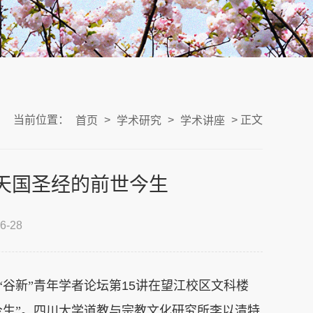
当前位置：
>
>
> 正文
首页
学术研究
学术讲座
天国圣经的前世今生
-28
“谷新”青年学者论坛第
15
讲在望江校区文科楼
今生”。四川大学道教与宗教文化研究所李以清特