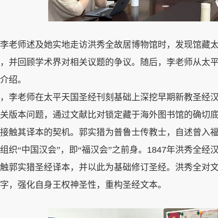
李老师述及她实地走访洪秀全故居博物馆时，发现馆藏
，并回顾学术界对相关议题的争议。随后，李老师从太
介绍。
，李老师在太平天国圣经刊刻基础上深挖早期新教圣经
关版本问题，通过文献比对锁定藏于海外图书馆的确切
接触其译本的契机。郭实猎为普鲁士传教士，自述曾入
组织“中国汉会”，即“福汉会”之前身。
1847
年洪秀全经
触郭实猎圣经译本，并以此为基础修订圣经。洪秀全对
字，强化自身王权神圣性，重构圣经文本。