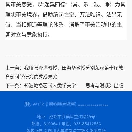
其审美感受，以“涅槃四德”（常、乐、我、净）为其
理想审美境界，借助缘起性空、万法唯识、法界无
碍、当相即道等理论体系，消解了审美活动中的主
客对立与意象执持。
上一条：
我所张泽洪教授、田海华教授分别荣获第十届教
育部科学研究优秀成果奖
下一条：
苟波教授著《人类学美学——思考与漫谈》出版
地址：成都市武侯区望江路29号
邮编：610064 I 电话：028-85412533
版权所有 © 四川大学道教与宗教文化研究所