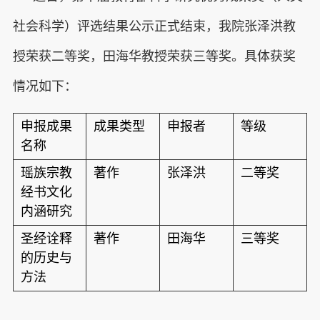
社会科学）评选结果
公
示正式结束，我院张泽洪教
授荣获二等奖，田海华教授荣获三等奖。具体获奖
情
况如下：
申报成
果
成果类型
申报者
等级
名称
瑶族宗教
著作
张泽洪
二等奖
经书文化
内涵研究
圣经诠释
著作
田海华
三等奖
的历史与
方法