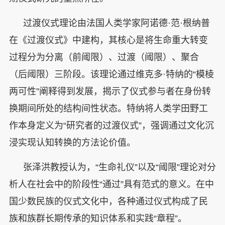
过渡仪式理论由法国人类学家阿诺德·范·根纳普
在《过渡仪式》中建构，其核心是将生命重大转变
过程分为分离（前阈限）、过渡（阈限）、聚合
（后阈限）三阶段。该理论通过维克多·特纳的“模棱
两可性”阐释得到发展，揭示了仪式参与者在身份转
换期间所处的结构间性状态。特纳将人类学田野工
作本身定义为“研究者的过渡仪式”，强调通过文化沉
浸实现认知转换的方法论价值。
张泽洪教授认为，“生命礼仪”以及“阈限”理论对分
析人在社会中的阶段性“通过”具有范式的意义。在中
国少数民族的仪式文化中，各种通过仪式构成了民
族和族群长期传承的知识体系和实践“章程”。