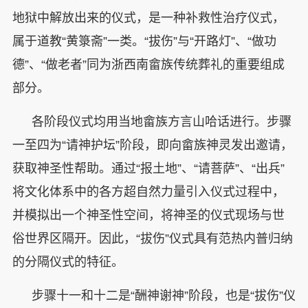
地狱中解放出来的仪式，是一种补救性治疗仪式，
属于道教“黄箓斋”一类。“拔伤”与“开路灯”、“做功
德”、“做老者”同为浙西南畲族传统葬礼的重要组成
部分。
各阶段仪式均用当地畲族方言山哈话进行。步骤
一至四为“请神护坛”阶段，即向畲族神灵发出邀请，
获取神圣性帮助。通过“报土地”、“请菩萨”、“出兵”
将文化体系中的各方超自然力量引入仪式过程中，
并模拟出一个神圣性空间，将神圣的仪式现场与世
俗世界区隔开。因此，“拔伤”仪式具有范热内普归纳
的分隔仪式的特征。
步骤十一和十二是“酬神谢神”阶段，也是“拔伤”仪