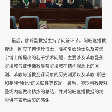
最后，廖玲副教授主持了问答环节。阿旺嘉措教
授逐一回应了何佳玲博士、降初夏姆硕士以及黄沛
宇博士所提出的若干学术问题，主要涉及苯教曼荼
罗坛城与藏传佛教曼荼罗坛城在结构观念上的区
别、苯教与道教互译现象的历史渊源以及苯教“斯巴”
和羌族“释比”的关联性等议题。最后，廖玲副教授对
整场内容做出精炼的总结，并对阿旺嘉措教授的精
彩讲座表示由衷的感谢。