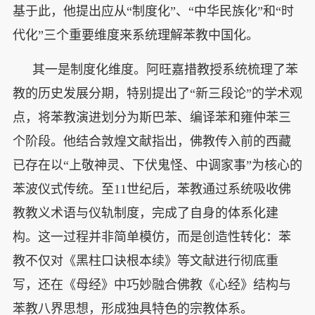
基于此，他提出应从“制度化”、“中华民族化”和“时
代化”三个重要维度来系统理解苯教中国化。
其一是制度化维度。阿旺嘉措教授系统梳理了苯
教的历史发展分期，特别提出了“新三段论”的学术观
点，将苯教演进划分为斯巴苯、编译苯和雍仲苯三
个阶段。他结合敦煌文献指出，佛教传入前的西藏
已存在以“上敬神灵、下伏鬼怪、中调家事”为核心的
苯波仪式传统。至11世纪后，苯教通过系统吸收佛
教教义术语与仪轨制度，完成了自身的体系化建
构。这一过程并非简单模仿，而是创造性转化：苯
教不仅对《黑柱口诀根本续》等文献进行彻底重
写，还在《母经》中巧妙融合佛教《心经》结构与
苯教八界思想，形成独具特色的宗教体系。