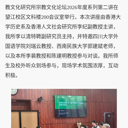
教文化研究所宗教文化论坛
2026
年度系列第二讲在
望江校区文科楼
200
会议室举行。本次讲座由香港大
学历史系及香港人文社会研究所李纪副教授主讲，
我所李以清特聘副研究员主持，并特邀四川大学外
国语学院刘瑞云教授、西南民族大学郭建斌老师，
以及本所李裴教授和陈建明教授参与对谈。我所师
生及校外听众到场参与，现场学术氛围浓厚，互动
积极。