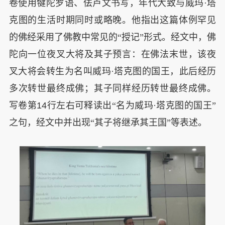
卷使用犍陀罗语、佉卢文书写，年代大致与威玛·塔
克图的生活时期同时或略晚。他指出这篇体例罕见
的佛经采用了佛教中常见的“授记”形式。经文中，佛
陀向一位夜叉大将及其子预言：在佛法末世，该夜
叉大将会转生为名叫威玛·塔克图的国王，此后经历
多次转世最终成佛；其子同样经历转世最终成佛。
写卷第
14
行左右可释读出“名为威玛·塔克图的国王”
之句，经文中并出现“其子将继承其王国”等表述。