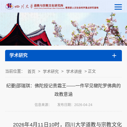
学术研究
当前位置：
>
>
> 正文
首页
学术研究
学术讲座
纪要|邵瑞琪：佛陀授记贵霜王——一件罕见犍陀罗佛典的
政教意涵
信息来源：
发布日期：2026-04-24
2026
年
4
月
11
日
10
时，四川大学道教与宗教文化