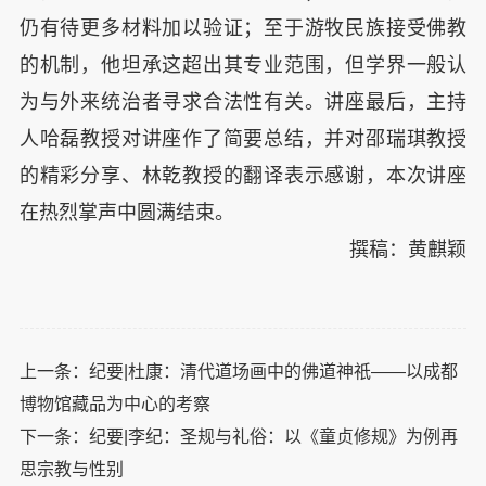
仍有待更多材料加以验证；至于游牧民族接受佛教
的机制，他坦承这超出其专业范围，但学界一般认
为与外来统治者寻求合法性有关。讲座最后，主持
人哈磊教授对讲座作了简要总结，并对邵瑞琪教授
的精彩分享、林乾教授的翻译表示感谢，本次讲座
在热烈掌声中圆满结束。
撰稿：黄麒颖
上一条：
纪要|杜康：清代道场画中的佛道神祇——以成都
博物馆藏品为中心的考察
下一条：
纪要|李纪：圣规与礼俗：以《童贞修规》为例再
思宗教与性别