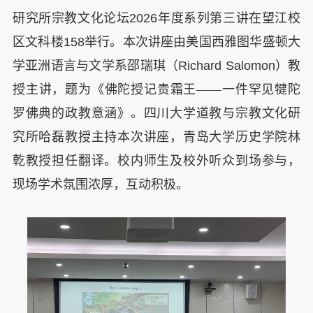
研究所宗教文化论坛
2026
年度系列第三讲在望江校
区文科楼
158
举行。本次讲座由美国西雅图华盛顿大
学亚洲语言与文学系邵瑞琪（
Richard Salomon
）教
授主讲，题为《佛陀授记贵霜王——一件罕见犍陀
罗佛典的政教意涵》。四川大学道教与宗教文化研
究所哈磊教授主持本次讲座，青岛大学历史学院林
乾教授担任翻译。校内师生及校外听众到场参与，
现场学术氛围浓厚，互动积极。