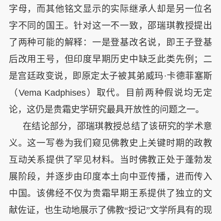
字母，而其他铭文显示的实际继承人却是另一位名
字不同的国王。针对这一不一致，邵瑞琪教授提出
了两种可能的解释：一是登基改名说，即王子登基
后改用王号，但印度早期历史中缺乏此类先例；二
是宫廷政变说，即原定太子被其弟威玛·卡德菲塞斯
（
Vema Kadphises
）取代。目前两种假说均无定
论，这仍是贵霜史学研究最具开放性的问题之一。
在结论部分，邵瑞琪教授总结了该研究的学术意
义。这一写卷为我们窥见佛教史上关键时期的政教
互动关系提供了罕见材料。当时佛教正处于蓬勃发
展阶段，并逐步由印度本土向中亚传播，进而传入
中国。该佛经不仅为贵霜早期王系提供了独立的文
献佐证，也生动地展示了佛教“授记”文学所具有的现