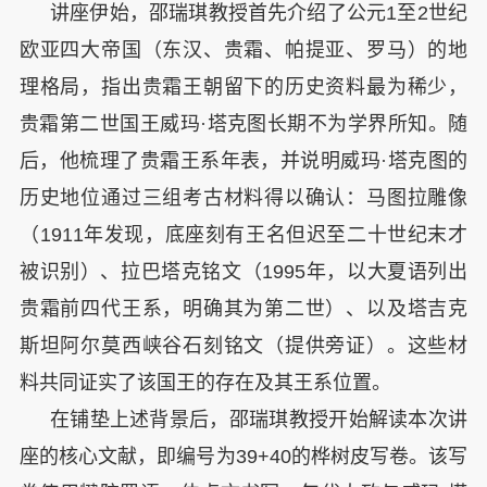
讲座伊始，邵瑞琪教授首先介绍了公元
1
至
2
世纪
欧亚四大帝国（东汉、贵霜、帕提亚、罗马）的地
理格局，指出贵霜王朝留下的历史资料最为稀少，
贵霜第二世国王威玛·塔克图长期不为学界所知。随
后，他梳理了贵霜王系年表，并说明威玛·塔克图的
历史地位通过三组考古材料得以确认：马图拉雕像
（
1911
年发现，底座刻有王名但迟至二十世纪末才
被识别）、拉巴塔克铭文（
1995
年，以大夏语列出
贵霜前四代王系，明确其为第二世）、以及塔吉克
斯坦阿尔莫西峡谷石刻铭文（提供旁证）。这些材
料共同证实了该国王的存在及其王系位置。
在铺垫上述背景后，邵瑞琪教授开始解读本次讲
座的核心文献，即编号为
39+40
的桦树皮写卷。该写