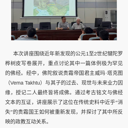
本次讲座围绕近年新发现的公元
1
至
2
世纪犍陀罗
桦树皮写卷展开，重点讨论其中一篇体例极为罕见
的佛经。经中，佛陀叙说贵霜帝国君主威玛·塔克图
（
Vema Takhtu
）与其子的过去、现世与未来业力因
缘，授记二人最终皆将成佛。通过考古铭文与佛经
文本的互证，讲座展示了这位在传统史料中近乎“消
失”的贵霜国王如何被重新发现，并探讨了其中所反
映的政教互动关系。