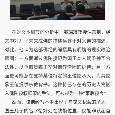
在对文本细节的分析中，邵瑞琪教授注意到，经
文中对儿子未来成佛的描述远详于对父亲的描述。
对此，他认为这部佛经的编撰具有明确的现实政治
意图：一方面通过佛陀授记为国王本人赋予神圣合
法性，以争取贵霜王室对佛教僧团的护持；另一方
面更可能意在支持某位特定的王位继承人，为其继
承王位提供宗教背书。这种将已存在的历史人物嵌
入佛陀预叙框架的手法，可被视为一种“事后预言”。
然而，该佛经写本中出现了与铭文记载的矛盾。
国王儿子的名字恰好处在残损位置，仅能辨认起首