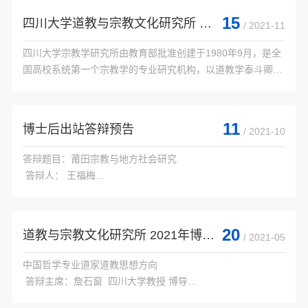
川大学道教与宗教文化研究所。本所现在“宗教学”和“美学”两
15
四川大学道教与宗教文化研究所 2022年普通招考博士研究生招生简章
/ 2021-11
个二级学科点招收硕士研究生和博士研究生。宗教学下设中国
道教、中国佛教、宗教学理论与当代宗教、中国少数民族宗
四川大学宗教学研究所由教育部批准创建于1980年9月，是全
教、基督教五个专业方...

国高校系统第一个宗教学的专业研究机构，以道教学泰斗卿希
泰先生为首任所长。1982年成为我国高校第一个宗教学专业硕
士学位授权点；1990年成为我国高校第一个宗...

11
博士后出站答辩预告
/ 2021-10
答辩题目：莆田宗教与地方社会研究

 答辩人： 王福梅

 合作导师：盖建民（四川大学道教与宗教文化研究所教授）

 答辩主席：詹石窗（四川大学道教与宗教文化研究所文科杰出
教授）

20
道教与宗教文化研究所 2021年博士研究生学位论文答辩会
/ 2021-05
 答辩委员：濮文起（陕西师范大学人文...

中国哲学专业道家道教思想方向

 答辩主席：詹石窗  四川大学教授 博导

 答辩委员：黄海德  华侨大学教授 博导
