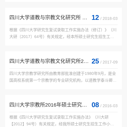
12
四川大学道教与宗教文化研究所 2018年硕士研究生招生复试通知
/ 2018-03
    010106美学

    662哲学通论

根据《四川大学研究生复试录取工作实施办法（修订）》（川
    《大问题——简略哲学导论》，罗伯特·所罗门著，张卜天
大研〔2017〕64号）有关规定，经本所硕士研究生招生工作
译，广西师范大学出版社2004年版。

小组研究，2018年我所硕士研究生招生复试安排如下：

 一、复试时间安排：

 1.报到、审查资格：

25
四川大学道教与宗教文化研究所2018年接收推荐免试攻读硕士学位研究生章程
    963美学基础

/ 2017-09
 报到...

    《美学...

四川大学宗教学研究所由教育部批准创建于1980年9月，是全
国高校系统第一个宗教学的专业研究机构，以道教学泰斗卿希
泰先生为首任所长。1982年成为我国高校第一个宗教学专业硕
士学位授权点；1990年成为我国高校第一个宗...

08
四川大学宗教所2016年硕士研究生招生复试通知
/ 2016-03
根据《四川大学研究生复试录取工作实施办法》（川大研
【2012】94号）有关规定，经我所硕士研究生招生工作小组