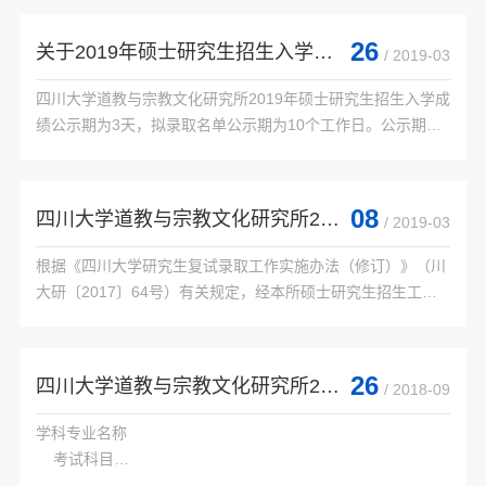
长为盖建民教授。1999年，批准为教育部人文...

    论文题目

26
关于2019年硕士研究生招生入学成绩及拟录取名单公示的说明
/ 2019-03
四川大学道教与宗教文化研究所2019年硕士研究生招生入学成
    张继...

绩公示期为3天，拟录取名单公示期为10个工作日。公示期
内，对公示的道教与宗教文化研究所2019年硕士研究生招生入
学成绩有任何问题，可向本所致电或致信反映。...

08
四川大学道教与宗教文化研究所2019年硕士研究生招生复试通知
/ 2019-03
根据《四川大学研究生复试录取工作实施办法（修订）》（川
大研〔2017〕64号）有关规定，经本所硕士研究生招生工作
小组研究，2019年本所硕士研究生招生复试安排如下：

 一、复试时间安排：

 1.报到、审查资格：

26
四川大学道教与宗教文化研究所2019年硕士研究生入学考试参考书目
/ 2018-09
 报到...

学科专业名称

    考试科目

    参考书目
