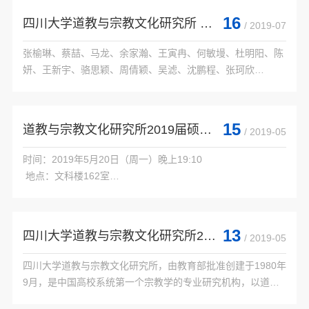
 详情如下：

16
四川大学道教与宗教文化研究所 2019年优秀大学生夏令营优秀营员名单
/ 2019-07
 四川大学道教与宗教文化研究所2020年硕士研究生入学考试
参考书目...

张榆琳、蔡喆、马龙、余家瀚、王寅冉、何敏墁、杜明阳、陈
妍、王新宇、骆思颖、周倩颖、吴滤、沈鹏程、张珂欣

15
道教与宗教文化研究所2019届硕士毕业论文答辩会（少数民族宗教组）
/ 2019-05
时间：2019年5月20日（周一）晚上19:10

 地点：文科楼162室

 答辩委员会：马锦卫教授（主席）、曲比阿果教授、廖玲副教
授

 答辩秘书：王禹栋

13
四川大学道教与宗教文化研究所2019年优秀大学生暑期夏令营招生通知
/ 2019-05
 答辩者及答辩论文：

四川大学道教与宗教文化研究所，由教育部批准创建于1980年
9月，是中国高校系统第一个宗教学的专业研究机构，以道教
学泰斗卿希泰先生为首任所长，继任所长为李刚教授，现任所
    答辩者
