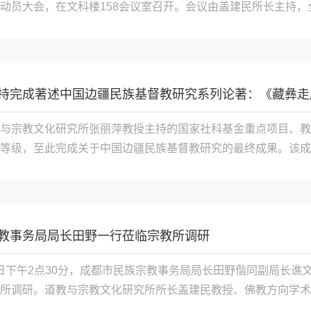
动员大会，在文科楼158会议室召开。会议由盖建民所长主持，全体
持完成著述中国边疆民族基督教研究系列论著：《藏彝走廊
与宗教文化研究所张丽萍教授主持的国家社科基金重点项目、教
等级，至此完成关于中国边疆民族基督教研究的最终成果。该成果主
教事务局局长田野一行莅临宗教所调研
月28日下午2点30分，成都市民族宗教事务局局长田野偕同副局
所调研。道教与宗教文化研究所所长盖建民教授、佛教方向学术带头